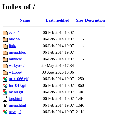
Index of /
Name
Last modified
Size
Description
event/
06-Feb-2014 19:07
-
hiroba/
06-Feb-2014 19:07
-
link/
06-Feb-2014 19:07
-
menu.files/
06-Feb-2014 19:07
-
minken/
06-Feb-2014 19:07
-
wakyoso/
29-May-2019 17:34
-
wtcoop/
03-Aug-2026 10:06
-
mar_066.gif
06-Feb-2014 19:07
250
lin_047.gif
06-Feb-2014 19:07
860
menu.gif
06-Feb-2014 19:07
1.4K
top.html
06-Feb-2014 19:07
1.4K
menu.html
06-Feb-2014 19:07
1.6K
new.gif
06-Feb-2014 19:07
2.1K